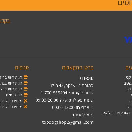
חמים
בקרו 
ים
פרטי התקשרות
סניפים
קניין
חנות חיות בחולו
טופ-דוג
קטיב
חנות חיות בבת-
כתובתינו: שנקר ,43 חולון
קנין
חנות חיות בראשו
שרות לקוחות:
1-700-555404
י
חנויות חיות
שעות פעילות: א׳-ה׳ 09:00-20:00
ה
מספרת כלבים ב
לאן
מספרת כלבים 
ו׳ וערבי חג 09:00-15:00
מייל לפניות:
topdogshop2@gmail.com