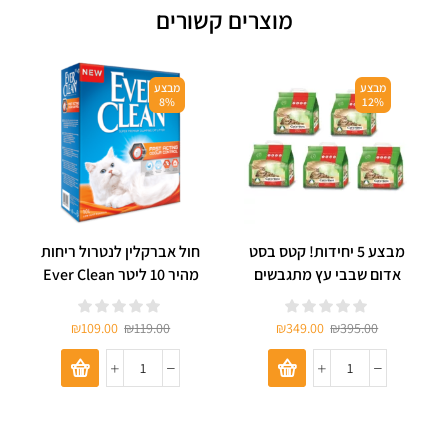
מוצרים קשורים
מבצע
מבצע
8%
12%
מבצע 5 יחידות! קטס בסט
חול אברקלין לנטרול ריחות
אדום שבבי עץ מתגבשים
מהיר 10 ליטר Ever Clean
למכרסמים וחתולים 4.3 ק”ג
Fast Acting
₪
109.00
₪
119.00
₪
349.00
₪
395.00