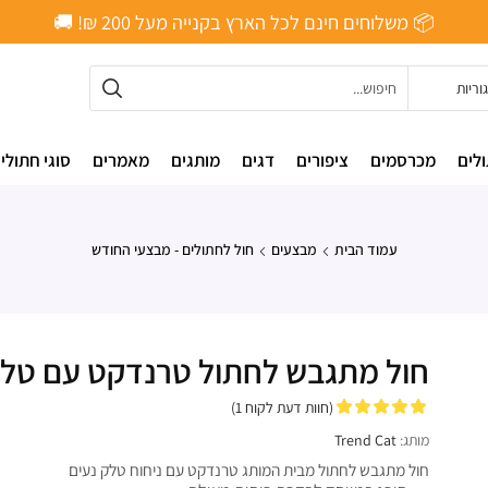
📦 משלוחים חינם לכל הארץ בקנייה מעל ‎200 ₪! 🚚
לים
מכרסמים
ציפורים
דגים
מותגים
מאמרים
סוגי חתולי
עמוד הבית
מבצעים
חול לחתולים - מבצעי החודש
חול מתגבש לחתול טרנדקט עם טלק 0L
(חוות דעת לקוח
1
)
מותג:
Trend Cat
חול מתגבש לחתול מבית המותג טרנדקט עם ניחוח טלק נעים