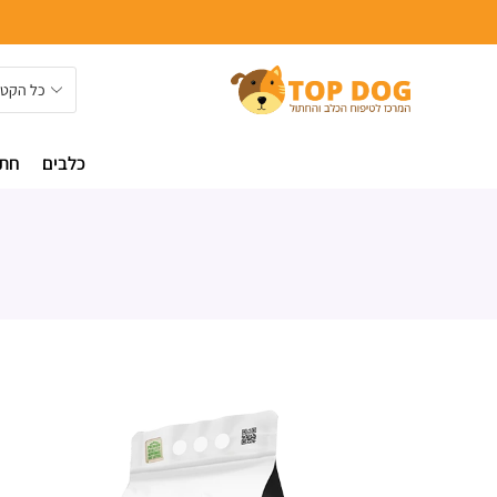
כלבים
חתו