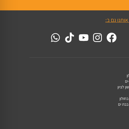
אותנו גם ב:
ן
ים
ן לציון
חולון
בבת ים