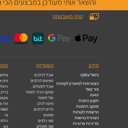
והשאר אותי מעודכן במבצעים הכי 
קניה מאובטחת
מידע
קטגוריות
מותג
ביטול עסקה
אוכל לכלבים
גוליוס 
חטיפים לכלבים
פיט א
הצטרפות למועדון לקוחות
אוכל לחתולים
רויאל 
צור קשר
מתקני גירוד לחתול
ברייבר
הגעה
חול לחתול
אקאנ
תקנון החנות
מיטה לכלב
פרו פ
מעקב הזמנות
פדים לכלבים
N&D - נטורל אנד דלישס
הרשמת לקוחות
מותגים
גו!
הצהרת נגישות
סוגי כלבים
הילס
מדיניות פרטיות
סוגי חתולים
נאו