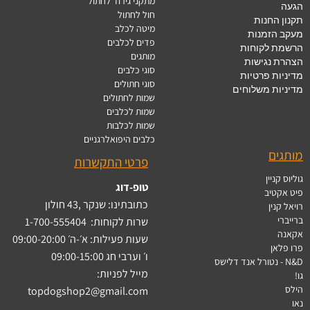
מתקני גירוד לחתול
הגעה
חול לחתול
תקנון החנות
מיטה לכלב
מעקב הזמנות
פדים לכלבים
הרשמת לקוחות
מותגים
הצהרת נגישות
סוגי כלבים
מדיניות פרטיות
סוגי חתולים
מדיניות משלוחים
שמות לחתולים
שמות לכלבים
שמות לכלבות
כלבים היפואלרגניים
מותגים
פרטי התקשרות
גוליוס קניין
טופ-דוג
פיט אקטיב
כתובתינו: שנקר ,43 חולון
רויאל קנין
ברייברי
שרות לקוחות:
1-700-555404
אקאנה
שעות פעילות: א׳-ה׳ 09:00-20:00
פרו פלאן
ו׳ וערבי חג 09:00-15:00
N&D - נטורל אנד דלישס
מייל לפניות:
גו!
הילס
topdogshop2@gmail.com
נאו