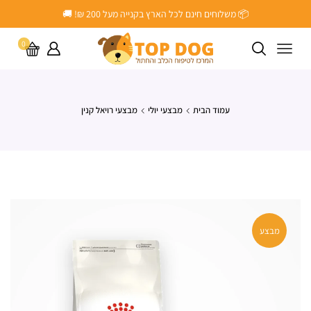
📦 משלוחים חינם לכל הארץ בקנייה מעל ‎200 ₪! 🚚
0
עמוד הבית
מבצעי יולי
מבצעי רויאל קנין
מבצע