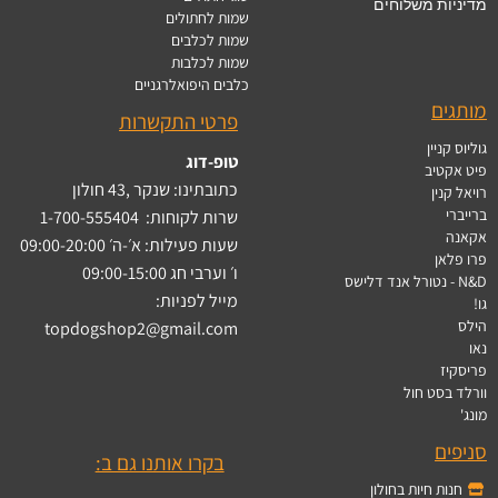
מדיניות משלוחים
שמות לחתולים
שמות לכלבים
שמות לכלבות
כלבים היפואלרגניים
מותגים
פרטי התקשרות
גוליוס קניין
טופ-דוג
פיט אקטיב
כתובתינו: שנקר ,43 חולון
רויאל קנין
ברייברי
שרות לקוחות:
1-700-555404
אקאנה
שעות פעילות: א׳-ה׳ 09:00-20:00
פרו פלאן
ו׳ וערבי חג 09:00-15:00
N&D - נטורל אנד דלישס
מייל לפניות:
גו!
הילס
topdogshop2@gmail.com
נאו
פריסקיז
וורלד בסט חול
מונג'
סניפים
בקרו אותנו גם ב:
חנות חיות בחולון