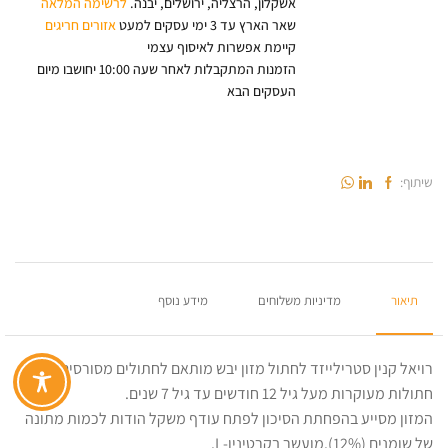
אשקלון, הרצליה, ירושלים, יבנה.
לרשימה המלאה
שאר הארץ עד 3 ימי עסקים למעט
אזורים חריגים
קיימת אפשרות לאיסוף עצמי
הזמנות המתקבלות לאחר שעה 10:00 יחושבו מיום
העסקים הבא
שיתוף:
תיאור
מדיניות משלוחים
מידע נוסף
רויאל קנין סטרילייזד לחתול מזון יבש מותאם לחתולים מסורסים או
חתולות מעוקרות מעל גיל 12 חודשים עד גיל 7 שנים.
המזון מסייע בהפחתת הסיכון לפתח עודף משקל הודות לכמות מתונה
של שומנים (12%).מועשר בקרטינין-L.