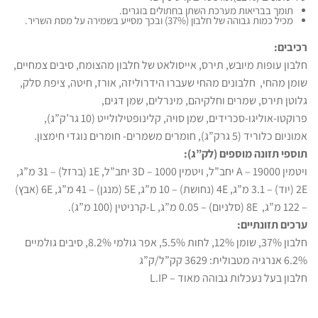
תומך בבריאות מערכת השתן בחתולים בוגרים.
מכיל כמות גבוהה של חלבון (37%) ובכך מסייע בשמירה על מסת השריר.
רכיבים:
חלבון עופות מיובש, תירס, אייסולאט של חלבון מהצומח, סיבים צמחיים,
שומן מהחי, חלבונים מהחי שעברו הידרוליזה, אורז, חיטה, ציפת סלק,
גלוטן תירס, שמרים וחלקיהם, מינרלים, שמן דגים,
פרוקטו-אוליגו-סכרידים, שמן סויה, קלינופטילולייט (10 גר’ק”ג),
אמוניום כלוריד (5 גרק”ג), חומרים משמרים- חומרים נוגדי חימצון.
תוספי תזונה מוספים (לק”ג):
ויטמין A – 19000 יחב”ל, ויטמין 3D – 1000 יחב”ל, 1E (ברזל) – 31 מ”ג,
2E (יוד) – 3.1 מ”ג, 4E (נחושת) – 10 מ”ג, 5E (מנגן) – 41 מ”ג, 6E (אבץ)
– 122 מ”ג, 8E (סלניום) – 0.05 מ”ג, L-קרניטין (100 מ”ג).
ערכים תזונתיים:
חלבון 37%, שומן 12%, לחות 5.5%, אפר גולמי 8.2%, סיבים גולמיים
6.2% אנרגיה מטבולית: 3629 קק”ל/ק”ג
חלבון בעל נעכלות גבוהה מאוד – L.IP