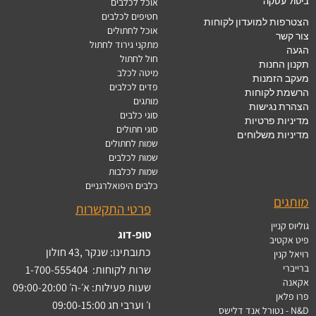
ביטול עסקה
אוכל לכלבים
חטיפים לכלבים
הצטרפות למועדון לקוחות
אוכל לחתולים
צור קשר
מתקני גירוד לחתול
הגעה
חול לחתול
תקנון החנות
מיטה לכלב
מעקב הזמנות
פדים לכלבים
הרשמת לקוחות
מותגים
הצהרת נגישות
סוגי כלבים
מדיניות פרטיות
סוגי חתולים
מדיניות משלוחים
שמות לחתולים
שמות לכלבים
שמות לכלבות
כלבים היפואלרגניים
מותגים
פרטי התקשרות
גוליוס קניין
טופ-דוג
פיט אקטיב
כתובתינו: שנקר ,43 חולון
רויאל קנין
ברייברי
שרות לקוחות:
1-700-555404
אקאנה
שעות פעילות: א׳-ה׳ 09:00-20:00
פרו פלאן
ו׳ וערבי חג 09:00-15:00
N&D - נטורל אנד דלישס