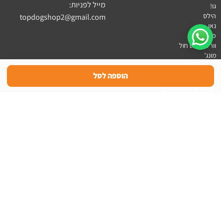
מייל לפניות:
גו!
הילס
topdogshop2@gmail.com
נאו
פריסקיז
וורלד בסט חול
מונג'
סניפים
בקרו אותנו גם ב:
הוספה לסל
חנות חיות בחולון
חנות חיות בבת-ים
חנות חיות בראשון לציון
חנויות חיות
מספרת כלבים בחולון
מספרת כלבים בבת ים