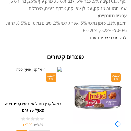
עוף 61% (קיבה 5%, כבד 5%, לבבות 5%), מרק עוף 26%, ברווז 6%,
שמן חמניות מזוקק, עמילן טפיוקה, אבקת ביצים, מינרלים.
ערכים תזונתיים:
חלבון 11%, שומן גולמי 5%, אפר גולמי 2%, סיבים גולמיים 0.5%. לחות
80%. כ-0.23%, P 0.20%.
לכל מוצרי שזיר באתר
מוצרים קשורים
מבצע
מבצע
7%
8%
רויאל קנין חתול אינסטינקטיב פטה
פאוץ’ 85 גרם
₪
7.90
₪
8.50