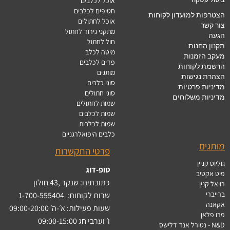
אוכל לכלבים
חטיפים לכלבים
הצטרפות למועדון לקוחות
אוכל לחתולים
צור קשר
מתקני גירוד לחתול
הגעה
חול לחתול
תקנון החנות
מיטה לכלב
מעקב הזמנות
פדים לכלבים
הרשמת לקוחות
מותגים
הצהרת נגישות
סוגי כלבים
מדיניות פרטיות
סוגי חתולים
מדיניות משלוחים
שמות לחתולים
שמות לכלבים
שמות לכלבות
כלבים היפואלרגניים
מותגים
פרטי התקשרות
גוליוס קניין
טופ-דוג
פיט אקטיב
כתובתינו: שנקר ,43 חולון
רויאל קנין
ברייברי
שרות לקוחות:
1-700-555404
אקאנה
שעות פעילות: א׳-ה׳ 09:00-20:00
פרו פלאן
ו׳ וערבי חג 09:00-15:00
N&D - נטורל אנד דלישס