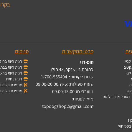
בקרו 
ים
פרטי התקשרות
סניפים
קניין
חנות חיות בחולו
טופ-דוג
קטיב
חנות חיות בבת-
כתובתינו: שנקר ,43 חולון
קנין
חנות חיות בראשו
שרות לקוחות:
1-700-555404
י
חנויות חיות
שעות פעילות: א׳-ה׳ 09:00-20:00
ה
מספרת כלבים ב
לאן
מספרת כלבים 
ו׳ וערבי חג 09:00-15:00
מייל לפניות:
topdogshop2@gmail.com
יז
 בסט חול