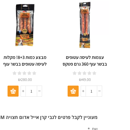
עצמות לעיסה עטופים
מבצע כמות 8+3! מקלות
בבשר עוף 360 גרם פטקס
לעיסה עטופים בבשר עוף
180 גרם פטקס
₪
280.00
₪
49.00
מעוניין לקבל פרטים לגבי קרן אייל אדום חצויה M לכלב 80-120 גרם
שם