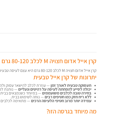
קרן אייל אדום חצויה M לכלב 80-120 גרם
קרן אייל אדום חצויה M לכלב 80-120 גרם היא עצם לעיסה טבעית לכלבים, מתאימה להעסקה יומיומית, פורקן אנרגיה ושמירה על שגרת לעיסה בריאה יותר בבית.
יתרונות של קרן אייל טבעית
תעסוקה טבעית לאורך זמן
— עוזרת לכלב להישאר עסוק ולהו
יכולה לסייע להפחתת לעיסה על רהיטים ונעליים
— נותנת לכל
בחירה טובה לכלבים משועממים
— במיוחד כשנמצאים בבית, א
ללא ריח חזק כמו חטיפים רבים
— נוחה לשימוש בבית.
עמידה יותר מרוב חטיפי הלעיסה הרכים
— מתאימה לכלבים ש
מה מיוחד בגרסה הזו?