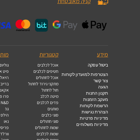
קניה מאובטחת
מידע
קטגוריות
מותג
ביטול עסקה
אוכל לכלבים
גוליוס 
חטיפים לכלבים
פיט א
הצטרפות למועדון לקוחות
אוכל לחתולים
רויאל 
צור קשר
מתקני גירוד לחתול
ברייבר
הגעה
חול לחתול
אקאנ
תקנון החנות
מיטה לכלב
פרו פ
מעקב הזמנות
פדים לכלבים
N&D - נטורל אנד דלישס
הרשמת לקוחות
מותגים
גו!
הצהרת נגישות
סוגי כלבים
הילס
מדיניות פרטיות
סוגי חתולים
נאו
מדיניות משלוחים
שמות לחתולים
פריסק
שמות לכלבים
וורלד