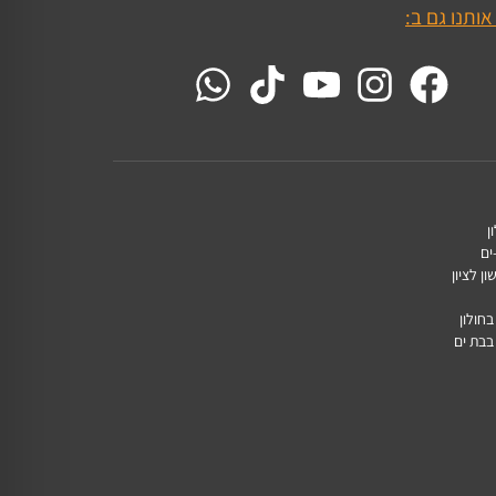
אותנו גם ב:
ן
ים
ן לציון
חולון
בבת ים