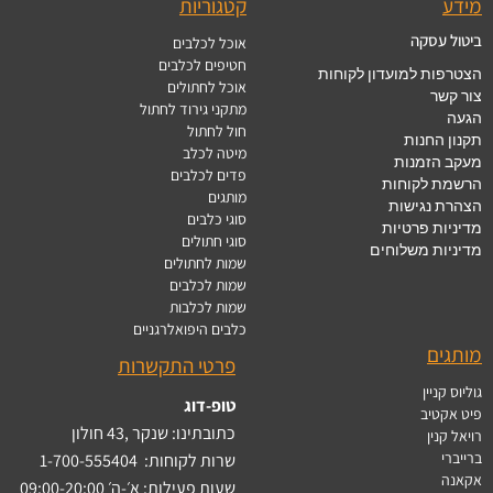
מידע
קטגוריות
ביטול עסקה
אוכל לכלבים
חטיפים לכלבים
הצטרפות למועדון לקוחות
אוכל לחתולים
צור קשר
מתקני גירוד לחתול
הגעה
חול לחתול
תקנון החנות
מיטה לכלב
מעקב הזמנות
פדים לכלבים
הרשמת לקוחות
מותגים
הצהרת נגישות
סוגי כלבים
מדיניות פרטיות
סוגי חתולים
מדיניות משלוחים
שמות לחתולים
שמות לכלבים
שמות לכלבות
כלבים היפואלרגניים
מותגים
פרטי התקשרות
גוליוס קניין
טופ-דוג
פיט אקטיב
כתובתינו: שנקר ,43 חולון
רויאל קנין
ברייברי
שרות לקוחות:
1-700-555404
אקאנה
שעות פעילות: א׳-ה׳ 09:00-20:00