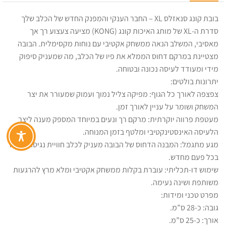
בובת קונג סנאזלס XL – החבר הענקי והמפנק החדש של הכלב שלך
סדרת ה-XL של מותג האיכות קונג (KONG) מציעה צעצוע רך אך
מאסיבי, המשלב הנאה ממשחק אקטיבי עם נוחות מקסימלית. הבובה
מצטיינת במרקם דחוס הממלא את פיו של הכלב, מה שמעניק סיפוק
מידי ומעודד לעיסה נכונה ובטוחה.
יתרונות בולטים:
צפצפה לאורך כל הגוף: מפיקה צליל נמוך ועמוק שמעורר את יצר
המשחק ושומר על עניין לאורך זמן.
מעטפת פרווה יוקרתית: מרקם רך ונעים במיוחד המספק מענה ליצר
הלעיסה האינסטינקטיבי ומלטף בזמן המנוחה.
מגע מתגמל: המבנה הדחוס של הבובה מעניק לכלב חוויית נגיסה מהנה
בכל פעם מחדש.
שימוש דו-תכליתי: עוברת בקלות ממשחק אקטיבי ומלא מרץ להרגעות
משותפת ושינה נעימה.
מפרט טכני ומידות:
גובה: כ-28 ס”מ.
אורך: כ-25 ס”מ.