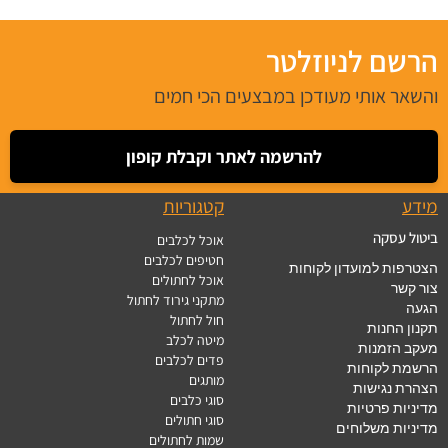
הרשם לניוזלטר
והשאר אותי מעודכן במבצעים הכי חמים
להרשמה לאתר וקבלת קופון
מידע
קטגוריות
ביטול עסקה
אוכל לכלבים
חטיפים לכלבים
הצטרפות למועדון לקוחות
אוכל לחתולים
צור קשר
מתקני גירוד לחתול
הגעה
חול לחתול
תקנון החנות
מיטה לכלב
מעקב הזמנות
פדים לכלבים
הרשמת לקוחות
מותגים
הצהרת נגישות
סוגי כלבים
מדיניות פרטיות
סוגי חתולים
מדיניות משלוחים
שמות לחתולים