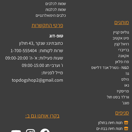
שמות לכלבים
שמות לכלבות
כלבים היפואלרגניים
מותגים
פרטי התקשרות
גוליוס קניין
טופ-דוג
פיט אקטיב
כתובתינו: שנקר ,43 חולון
רויאל קנין
ברייברי
שרות לקוחות:
1-700-555404
אקאנה
שעות פעילות: א׳-ה׳ 09:00-20:00
פרו פלאן
ו׳ וערבי חג 09:00-15:00
N&D - נטורל אנד דלישס
מייל לפניות:
גו!
הילס
topdogshop2@gmail.com
נאו
פריסקיז
וורלד בסט חול
מונג'
סניפים
בקרו אותנו גם ב:
חנות חיות בחולון
חנות חיות בבת-ים