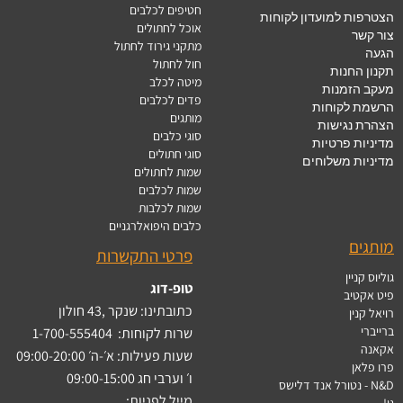
חטיפים לכלבים
הצטרפות למועדון לקוחות
אוכל לחתולים
צור קשר
מתקני גירוד לחתול
הגעה
חול לחתול
תקנון החנות
מיטה לכלב
מעקב הזמנות
פדים לכלבים
הרשמת לקוחות
מותגים
הצהרת נגישות
סוגי כלבים
מדיניות פרטיות
סוגי חתולים
מדיניות משלוחים
שמות לחתולים
שמות לכלבים
שמות לכלבות
כלבים היפואלרגניים
מותגים
פרטי התקשרות
גוליוס קניין
טופ-דוג
פיט אקטיב
כתובתינו: שנקר ,43 חולון
רויאל קנין
ברייברי
שרות לקוחות:
1-700-555404
אקאנה
שעות פעילות: א׳-ה׳ 09:00-20:00
פרו פלאן
ו׳ וערבי חג 09:00-15:00
N&D - נטורל אנד דלישס
מייל לפניות:
גו!