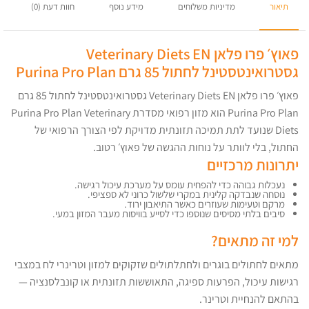
תיאור
מדיניות משלוחים
מידע נוסף
חוות דעת (0)
פאוץ׳ פרו פלאן Veterinary Diets EN
גסטרואינטסטינל לחתול 85 גרם Purina Pro Plan
פאוץ׳ פרו פלאן Veterinary Diets EN גסטרואינטסטינל לחתול 85 גרם
Purina Pro Plan הוא מזון רפואי מסדרת Purina Pro Plan Veterinary
Diets שנועד לתת תמיכה תזונתית מדויקת לפי הצורך הרפואי של
החתול, בלי לוותר על נוחות ההגשה של פאוץ׳ רטוב.
יתרונות מרכזיים
נעכלות גבוהה כדי להפחית עומס על מערכת עיכול רגישה.
נוסחה שנבדקה קלינית במקרי שלשול כרוני לא ספציפי.
מרקם וטעימות שעוזרים כאשר התיאבון ירוד.
סיבים בלתי מסיסים שנוספו כדי לסייע בוויסות מעבר המזון במעי.
למי זה מתאים?
מתאים לחתולים בוגרים ולחתלתולים שזקוקים למזון וטרינרי לח במצבי
רגישות עיכול, הפרעות ספיגה, התאוששות תזונתית או קונבלסנציה —
בהתאם להנחיית וטרינר.