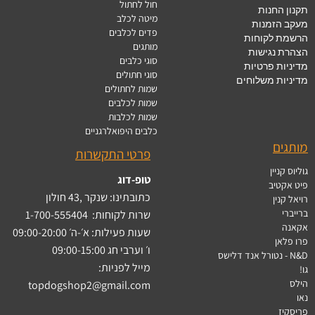
חול לחתול
תקנון החנות
מיטה לכלב
מעקב הזמנות
פדים לכלבים
הרשמת לקוחות
מותגים
הצהרת נגישות
סוגי כלבים
מדיניות פרטיות
סוגי חתולים
מדיניות משלוחים
שמות לחתולים
שמות לכלבים
שמות לכלבות
כלבים היפואלרגניים
מותגים
פרטי התקשרות
גוליוס קניין
טופ-דוג
פיט אקטיב
כתובתינו: שנקר ,43 חולון
רויאל קנין
ברייברי
שרות לקוחות:
1-700-555404
אקאנה
שעות פעילות: א׳-ה׳ 09:00-20:00
פרו פלאן
ו׳ וערבי חג 09:00-15:00
N&D - נטורל אנד דלישס
מייל לפניות:
גו!
הילס
topdogshop2@gmail.com
נאו
פריסקיז