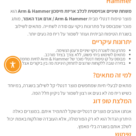
Hammer
משחת שיניים אנזימטית לכלב אריזת חיסכון Arm & Hammer
הוא
מוצר טיפוח דנטלי מבית
Arm & Hammer / ארם אנד האמר
, מותג
מוכר שמבוסס על פתרונות ניקוי עם סודה לשתייה. מתאים לשילוב
בשגרת הטיפוח הביתית ועוזר לשמור על ריח פה נעים יותר.
יתרונות עיקריים
פתרון נוח לשגרת ניקוי שיניים ורענון הנשימה.
מתאים לשימוש ביתי פשוט, ללא צורך בציוד מורכב.
מבוסס על קו טיפוח דנטלי מוכר של Arm & Hammer לחיות מחמד.
בחירה טובה ללקוחות שרוצים לתחזק היגיינת פה בין ביקורים אצל הווטרינר.
למי זה מתאים?
מתאים לבעלי חיות שמחפשים מוצר דנטלי קל לשילוב בשגרה, במיוחד
כשיש ריח פה לא נעים או רצון לשמור על ניקיון חלל הפה.
המלצת טופ דוג
אנחנו אוהבים מוצרים דנטליים שקל להתמיד איתם. במוצרים כאלה
היתרון הגדול הוא לא רק הפורמולה, אלא העובדה שהלקוח באמת יכול
לשלב אותם בשגרה בלי מאמץ.
שימוש