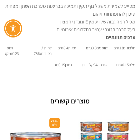
מסייע לשמירת משקל גוף תקין ותמיכה בבריאות מערכת השתן ומפחית
סיכון להתפתחות זיהום
מכיל רמה גבוה של ויטמין E ונוגדני חמצון
בעל הרכב תזונתי עתיר בחלבונים איכותיים
ערכים תזונתיים
חלבונים13גרם
שומנים3.3גרם
תאית0.4גרם
לחות /
ויטמין
רטיבות78%
A123מקג
מלח0.15גרם
אנרגיה94קלוריות
נתרן0.15מג
מוצרים קשורים
מבצע
8%