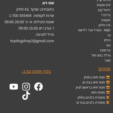
טופ-דוג
פיט אקטיב
כתובתינו: שנקר ,43 חולון
רויאל קנין
ברייברי
שרות לקוחות:
1-700-555404
אקאנה
שעות פעילות: א׳-ה׳ 09:00-20:00
פרו פלאן
ו׳ וערבי חג 09:00-15:00
N&D - נטורל אנד דלישס
מייל לפניות:
גו!
הילס
topdogshop2@gmail.com
נאו
פריסקיז
וורלד בסט חול
מונג'
סניפים
בקרו אותנו גם ב:
חנות חיות בחולון
חנות חיות בבת-ים
חנות חיות בראשון לציון
חנויות חיות
מספרת כלבים בחולון
מספרת כלבים בבת ים