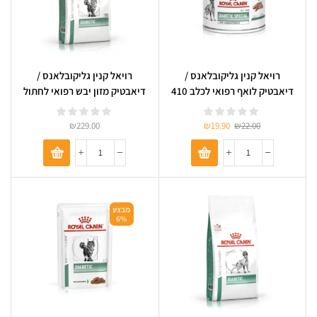
רויאל קנין גליקובלאנס /
רויאל קנין גליקובלאנס /
דיאבטיק לואף רפואי לכלב 410
דיאבטיק מזון יבש רפואי לחתול
גרם Royal Canin
3.5 ק״ג Royal Canin
Glycobalance
Glycobalance
₪
229.00
₪
19.90
₪
22.00
מבצע
6%