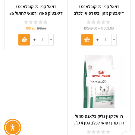
רויאל קנין גליקובלאנס /
רויאל קנין גליקובלאנס /
דיאבטיק מזון יבש רפואי לכלב
דיאבטיק פאוץ׳ רפואי לחתול 85
Royal Canin Glycobalance
גרם Royal Canin
Glycobalance
₪
8.90
₪
9.50
₪
549.00
–
₪
369.00
המלאי אזל
רויאל קנין גליקובלאנס סמול
דוג מזון רפואי לכלב קטן 4 ק״ג
Royal Canin Glycobalance