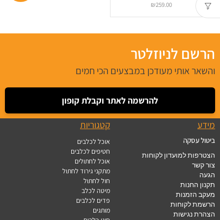
Small Dog
₪
259.00
הרשם לניוזלטר
והשאר אותי מעודכן במבצעים הכי חמים
להרשמה לאתר וקבלת קופון
מידע
קטגוריות
ביטול עסקה
אוכל לכלבים
חטיפים לכלבים
הצטרפות למועדון לקוחות
אוכל לחתולים
צור קשר
מתקני גירוד לחתול
הגעה
חול לחתול
תקנון החנות
מיטה לכלב
מעקב הזמנות
פדים לכלבים
הרשמת לקוחות
מותגים
הצהרת נגישות