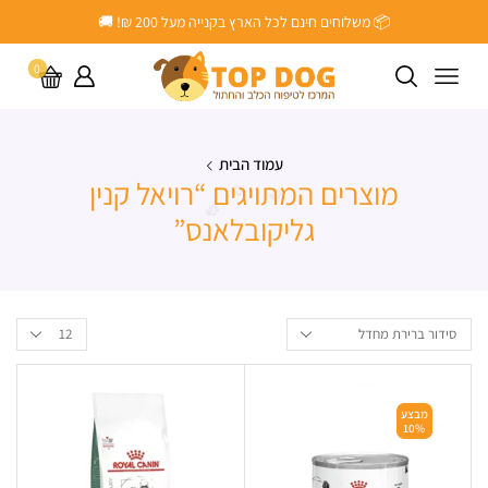
📦 משלוחים חינם לכל הארץ בקנייה מעל ‎200 ₪! 🚚
0
עמוד הבית
מוצרים המתויגים “רויאל קנין
גליקובלאנס”
מבצע
10%