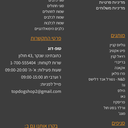
סוגי כלבים
מדיניות פרטיות
סוגי חתולים
מדיניות משלוחים
שמות לחתולים
שמות לכלבים
שמות לכלבות
כלבים היפואלרגניים
מותגים
פרטי התקשרות
גוליוס קניין
טופ-דוג
פיט אקטיב
כתובתינו: שנקר ,43 חולון
רויאל קנין
ברייברי
שרות לקוחות:
1-700-555404
אקאנה
שעות פעילות: א׳-ה׳ 09:00-20:00
פרו פלאן
ו׳ וערבי חג 09:00-15:00
N&D - נטורל אנד דלישס
מייל לפניות:
גו!
הילס
topdogshop2@gmail.com
נאו
פריסקיז
וורלד בסט חול
מונג'
סניפים
בקרו אותנו גם ב: