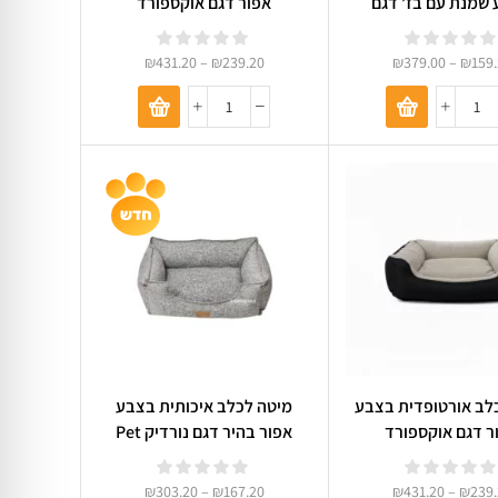
שמנת עם בז’ דגם
אפור דגם אוקספורד
OTTOMAN 0
₪
431.20
–
₪
239.20
₪
379.00
–
₪
159
לב אורטופדית בצבע
מיטה לכלב איכותית בצבע
ר דגם אוקספורד
אפור בהיר דגם נורדיק Pet
Deluxe 02
₪
303.20
–
₪
167.20
₪
431.20
–
₪
239