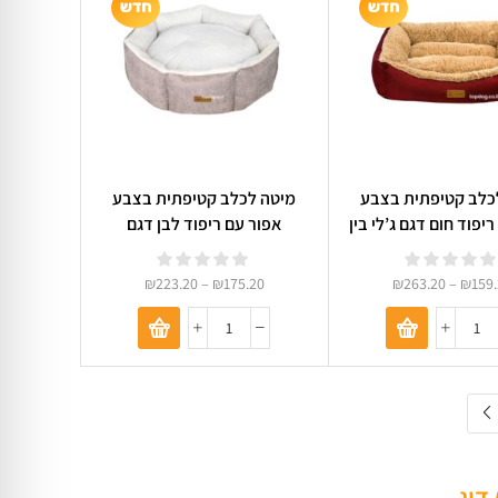
כלב קטיפתית בצבע
מיטה לכלב קטיפתית בצבע
יפוד חום דגם ג’לי בין
אפור עם ריפוד לבן דגם
Pet Deluxe 0
קאפקייק 07
₪
223.20
–
₪
175.20
₪
263.20
–
₪
159
דוג