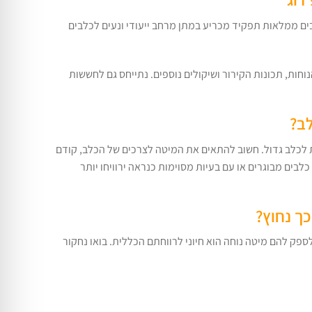
בים ממלאות תפקיד מכריע במתן מרחב ייעודי ונעים לכלבים
חות, תכונות הקירור ושיקולים נוספים. נתייחס גם לחששות
ב?
ה לכלב קטן ועד 600 ש”ח למיטות אורטופדיות לכלב גדול. חשוב להתאים את המיטה לצרכים של הכלב, קודם
ים מבוגרים או עם בעיות מסוימות כנראה ירוויחו יותר
כך נחוץ?
ספק להם מיטה נוחה הוא חיוני לרווחתם הכללית. בואו נחקור