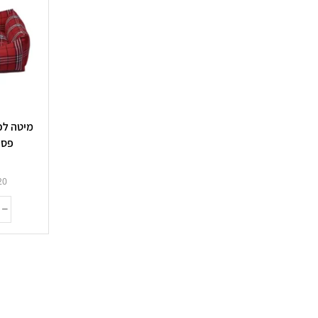
מיטה לכ
פסים 02 uxe
20