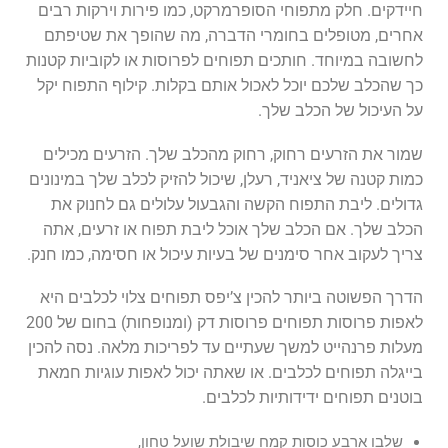
חיידקים. חלק מתפוחי הסופרמרקט, כמו פירות וירקות רבים
אחרים, מטופלים בחומרי הדברה, מה שהופך את שטיפתם
לחשובה במיוחד. חותכים תפוחים לפרוסות או לקוביות קטנות
כך שהכלב שלכם יוכל לאכול אותם בקלות. קילוף התפוח יקל
על העיכול של הכלב שלך.
שמור את הזרעים רחוק, רחוק מהכלב שלך. הזרעים מכילים
כמות קטנה של ציאניד, רעלן, שיכול להזיק לכלב שלך במינונים
גדולים. ליבת התפוח הקשה והגבעול עלולים גם לחנוק את
הכלב שלך. אם הכלב שלך אוכל ליבת תפוח או זרעים, אתה
צריך לעקוב אחר סימנים של בעיות עיכול או חסימה, כמו חנק.
הדרך הפשוטה ביותר להכין צ’יפס תפוחים צלוי לכלבים היא
לאפות פרוסות תפוחים פרוסות דק (ומנופחות) בחום של 200
מעלות פרנהייט למשך שעתיים עד לפריכות מלאה. נסה להכין
בייגלה תפוחים לכלבים. או שאתה יכול לאפות עוגיות חמאת
בוטנים תפוחים ידידותיות לכלבים.
שלבו ארבע כוסות קמח שיבולת שועל טחון,