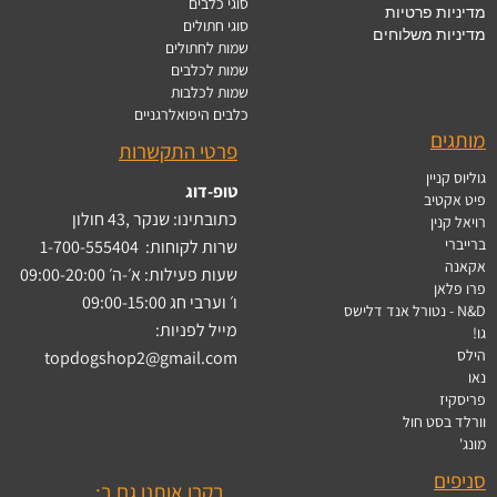
סוגי כלבים
מדיניות פרטיות
סוגי חתולים
מדיניות משלוחים
שמות לחתולים
שמות לכלבים
שמות לכלבות
כלבים היפואלרגניים
מותגים
פרטי התקשרות
גוליוס קניין
טופ-דוג
פיט אקטיב
כתובתינו: שנקר ,43 חולון
רויאל קנין
ברייברי
שרות לקוחות:
1-700-555404
אקאנה
שעות פעילות: א׳-ה׳ 09:00-20:00
פרו פלאן
ו׳ וערבי חג 09:00-15:00
N&D - נטורל אנד דלישס
מייל לפניות:
גו!
הילס
topdogshop2@gmail.com
נאו
פריסקיז
וורלד בסט חול
מונג'
סניפים
בקרו אותנו גם ב: