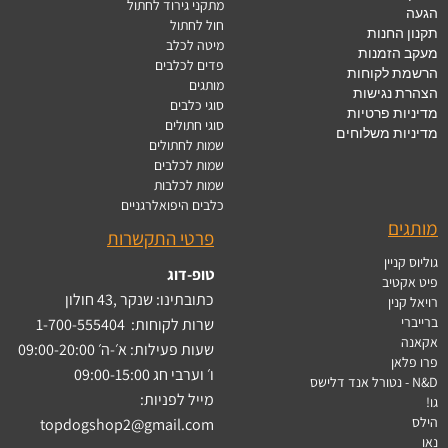
מתקני גירוד לחתול
הגעה
חול לחתול
תקנון החנות
מיטה לכלב
מעקב הזמנות
פדים לכלבים
הרשמת לקוחות
מותגים
הצהרת נגישות
סוגי כלבים
מדיניות פרטיות
סוגי חתולים
מדיניות משלוחים
שמות לחתולים
שמות לכלבים
שמות לכלבות
כלבים היפואלרגניים
מותגים
פרטי התקשרות
גוליוס קניין
טופ-דוג
פיט אקטיב
כתובתינו: שנקר ,43 חולון
רויאל קנין
ברייברי
שרות לקוחות:
1-700-555404
אקאנה
שעות פעילות: א׳-ה׳ 09:00-20:00
פרו פלאן
ו׳ וערבי חג 09:00-15:00
N&D - נטורל אנד דלישס
מייל לפניות:
גו!
הילס
topdogshop2@gmail.com
נאו